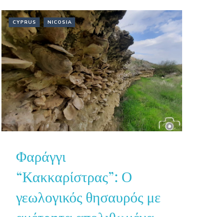
CYPRUS
NICOSIA
Φαράγγι
“Κακκαρίστρας”: Ο
γεωλογικός θησαυρός με