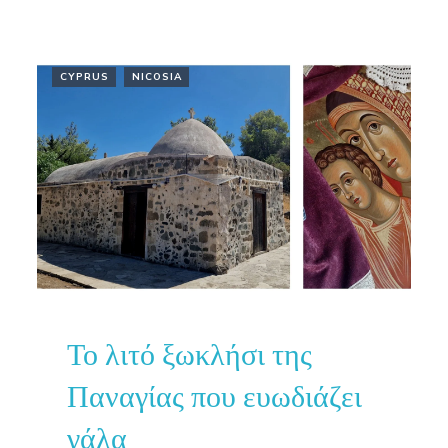
CYPRUS
NICOSIA
Το λιτό ξωκλήσι της
Παναγίας που ευωδιάζει
γάλα