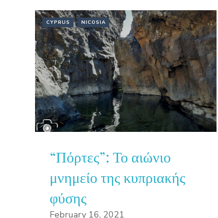
CYPRUS
NICOSIA
“Πόρτες”: Το αιώνιο
μνημείο της κυπριακής
φύσης
February 16, 2021