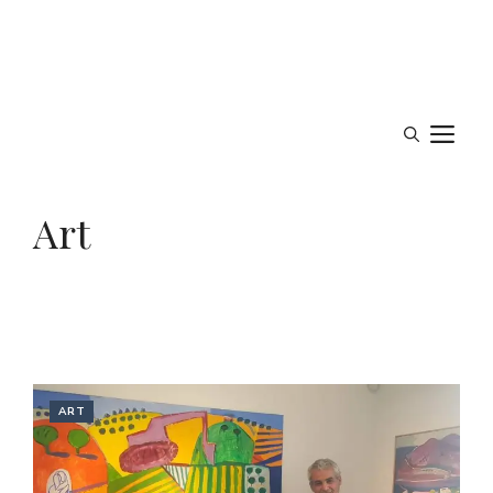
M
Art
ART