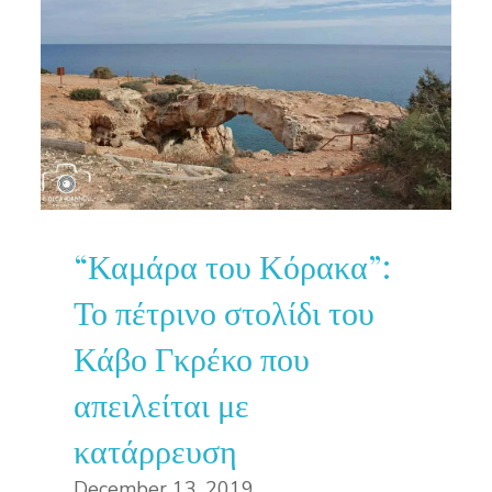
“Καμάρα του Κόρακα”:
Το πέτρινο στολίδι του
Κάβο Γκρέκο που
απειλείται με
κατάρρευση
December 13, 2019