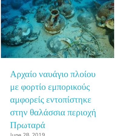
Αρχαίο ναυάγιο πλοίου
με φορτίο εμπορικούς
αμφορείς εντοπίστηκε
στην θαλάσσια περιοχή
Πρωταρά
June 28, 2019