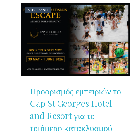
MUST VISIT
Προορισμός εμπειριών το
Cap St Georges Hotel
and Resort για το
τριήμερο κατακλυσμού