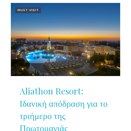
MUST VISIT
Aliathon Resort:
Ιδανική απόδραση για το
τριήμερο της
Πρωτομαγιάς