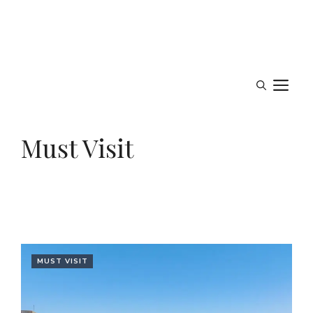
M
Must Visit
MUST VISIT