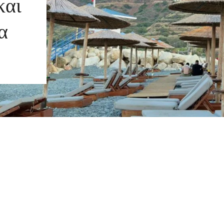
και
α