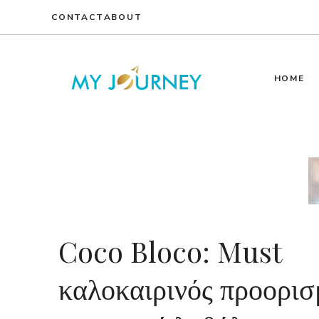
Skip
CONTACT
ABOUT
to
content
HOME
Coco Bloco: Must
καλοκαιρινός προορισ