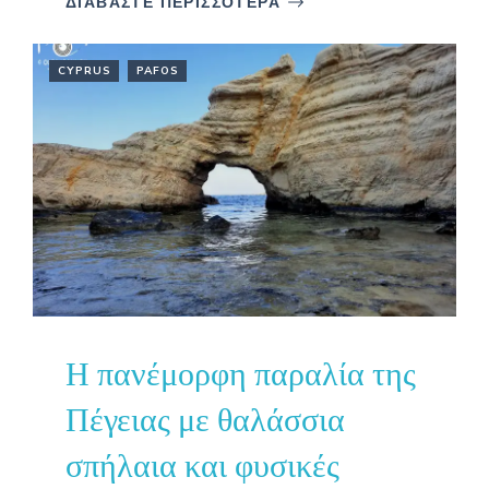
ΔΙΑΒΑΣΤΕ ΠΕΡΙΣΣΟΤΕΡΑ
CYPRUS
PAFOS
Η πανέμορφη παραλία της
Πέγειας με θαλάσσια
σπήλαια και φυσικές