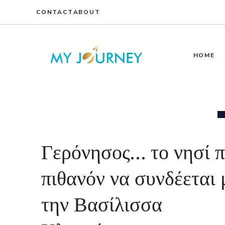
Skip
CONTACT
ABOUT
to
content
HOME
Γερόνησος… το νησί 
πιθανόν να συνδέεται 
την Βασίλισσα