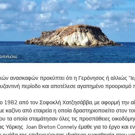
κών ανασκαφών προκύπτει ότι η Γερόνησος ή αλλιώς “Ιε
 Βυζαντινή περίοδο και αποτέλεσε αγαπημένο προορισμό
ο 1982 από τον Σοφοκλή Χατζησάββα, με αφορμή την αίτ
ε καζίνο από εταιρεία η οποία δραστηριοποιείτο στον το
δου τα οποία σταμάτησαν όλες τις προσπάθειες οικοδόμη
 Υόρκης Joan Breton Connely έμαθε για το έργο και εν
ν ομάδα της επιδεικνύοντας ιδιαίτερη ευαισθησία στον μ