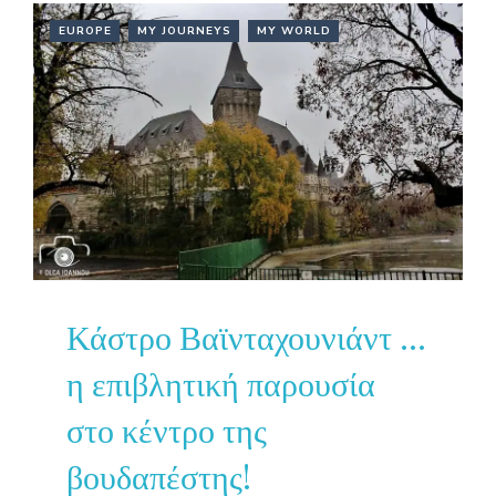
EUROPE
MY JOURNEYS
MY WORLD
Κάστρο Βαϊνταχουνιάντ …
η επιβλητική παρουσία
στο κέντρο της
βουδαπέστης!