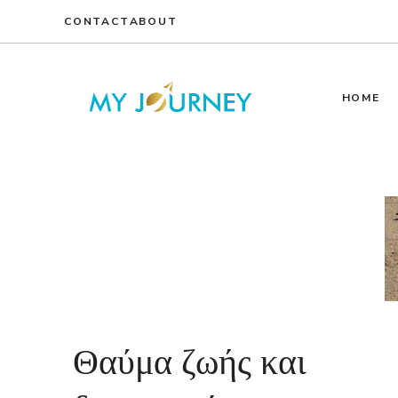
Skip
CONTACT
ABOUT
to
content
HOME
Θαύμα ζωής και