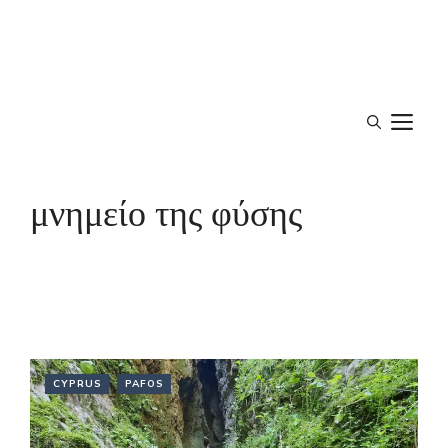
M
μνημείο της φύσης
CYPRUS
PAFOS