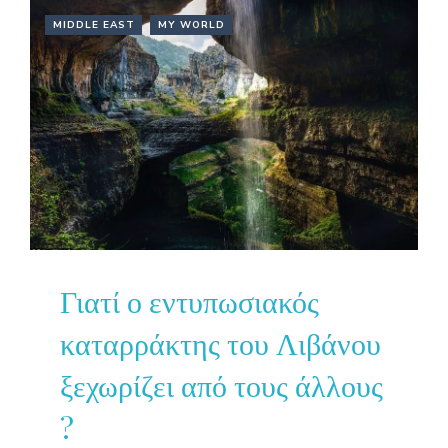
MIDDLE EAST
MY WORLD
Γιατί ο εντυπωσιακός
καταρράκτης του Λιβάνου
ξεχωρίζει από τους άλλους
?