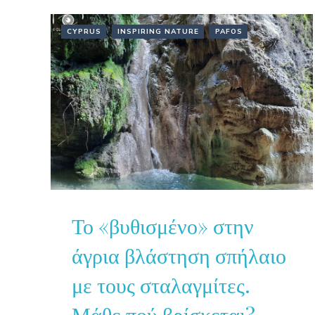
CYPRUS
INSPIRING NATURE
PAFOS
Το «βυθισμένο» στην
άγρια βλάστηση σπήλαιο
με τους σταλαγμίτες.
Μάθε πού βρίσκεται?