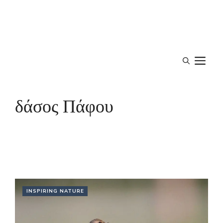
M
δάσος Πάφου
INSPIRING NATURE