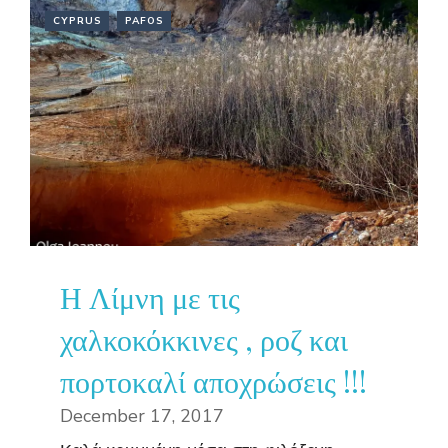
CYPRUS
PAFOS
Η Λίμνη με τις
χαλκοκόκκινες , ροζ και
πορτοκαλί αποχρώσεις !!!
December 17, 2017