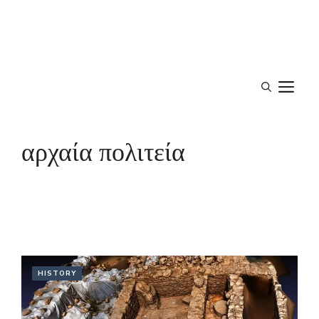
M
αρχαία πολιτεία
HISTORY