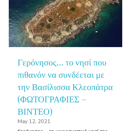
Γερόνησος… το νησί που
πιθανόν να συνδέεται με
την Βασίλισσα Κλεοπάτρα
(ΦΩΤΟΓΡΑΦΙΕΣ –
ΒΙΝΤΕΟ)
May 12, 2021