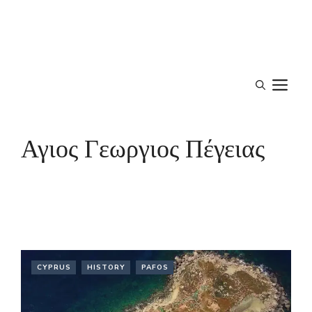
M
Αγιος Γεωργιος Πέγειας
CYPRUS
HISTORY
PAFOS