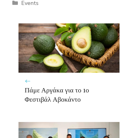
Categories
Events
Πάμε Αργάκα για το 1ο
Φεστιβάλ Αβοκάντο