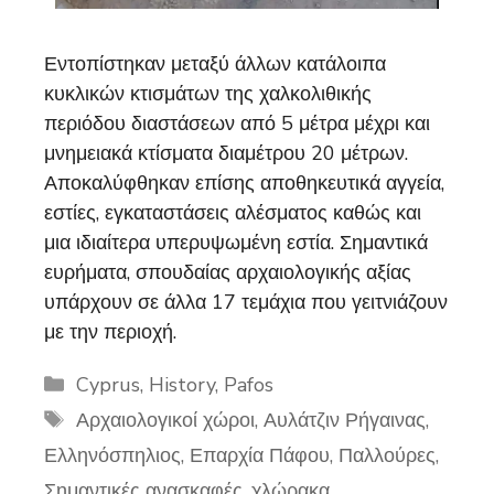
Εντοπίστηκαν μεταξύ άλλων κατάλοιπα
κυκλικών κτισμάτων της χαλκολιθικής
περιόδου διαστάσεων από 5 μέτρα μέχρι και
μνημειακά κτίσματα διαμέτρου 20 μέτρων.
Αποκαλύφθηκαν επίσης αποθηκευτικά αγγεία,
εστίες, εγκαταστάσεις αλέσματος καθώς και
μια ιδιαίτερα υπερυψωμένη εστία. Σημαντικά
ευρήματα, σπουδαίας αρχαιολογικής αξίας
υπάρχουν σε άλλα 17 τεμάχια που γειτνιάζουν
με την περιοχή.
Categories
Cyprus
,
History
,
Pafos
Tags
Αρχαιολογικοί χώροι
,
Αυλάτζιν Ρήγαινας
,
Ελληνόσπηλιος
,
Επαρχία Πάφου
,
Παλλούρες
,
Σημαντικές ανασκαφές
,
χλώρακα