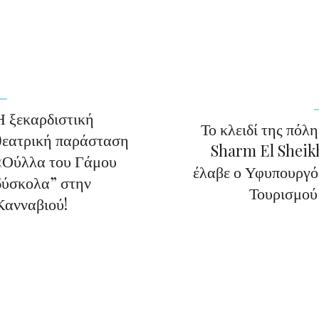
Η ξεκαρδιστική
Το κλειδί της πόλη
θεατρική παράσταση
Sharm El Sheik
«Ούλλα του Γάμου
έλαβε ο Υφυπουργό
δύσκολα” στην
Τουρισμο
Κανναβιού!