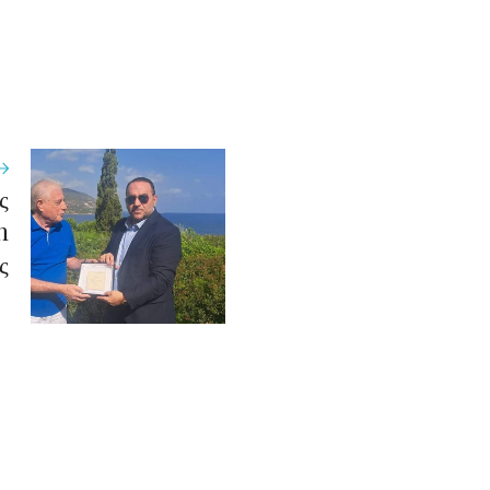
ς
h
ς
ύ