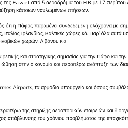
ις της Εasyjet από 5 αεροδρόμια του Η.Β με 17 περίπου 
ή αύξηση κάποιων ναυλωμένων πτήσεων.
ονός ότι η Πάφος παραμένει συνδεδεμένη ολόχρονα με σημ
ς, Ιταλίας Ιρλανδίας, Βαλτικές χώρες κά. Παρ’ όλα αυτά 
ιναβικών χωρών, Λιβάνου κ.α
αιρετικής και στρατηγικής σημασίας για την Πάφο και τη
 ώθηση στην οικονομία και περαιτέρω ανάπτυξη των δια
ermes Airports, τα αρμόδια υπουργεία και όσους συμβά
εραιτέρω της στήριξης αεροπορικών εταιρειών και διοργ
όχος απάβλυνσης του χρόνιου προβλήματος της εποχικότη