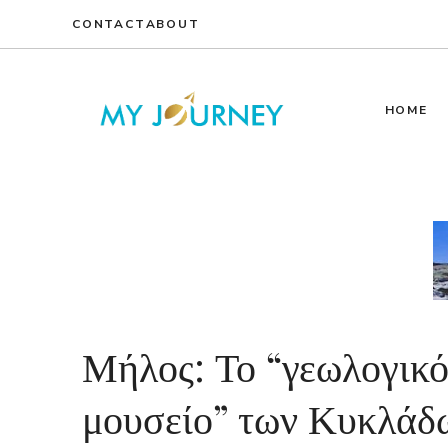
Skip
CONTACT
ABOUT
to
content
HOME
Μήλος: Το “γεωλογικ
μουσείο” των Κυκλάδ