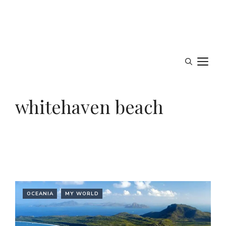
M
whitehaven beach
OCEANIA
MY WORLD