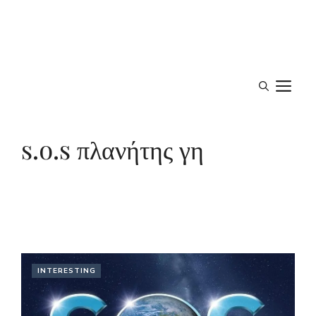
M
s.o.s πλανήτης γη
INTERESTING