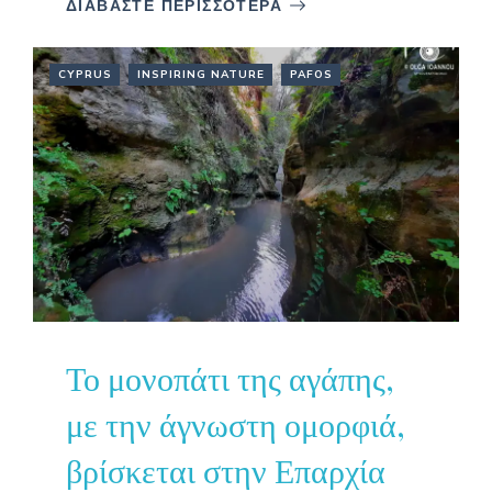
ΔΙΑΒΑΣΤΕ ΠΕΡΙΣΣΟΤΕΡΑ
CYPRUS
INSPIRING NATURE
PAFOS
Το μονοπάτι της αγάπης,
με την άγνωστη ομορφιά,
βρίσκεται στην Επαρχία