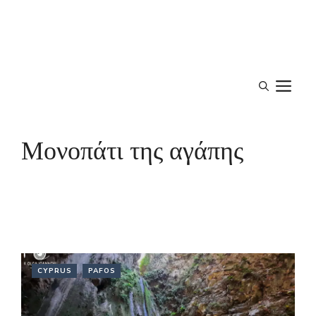
M
Μονοπάτι της αγάπης
CYPRUS
PAFOS