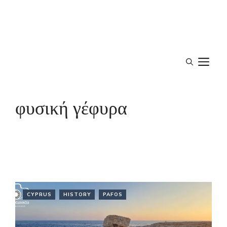
M
φυσική γέφυρα
CYPRUS
HISTORY
PAFOS