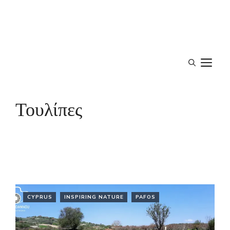
M
Τουλίπες
CYPRUS
INSPIRING NATURE
PAFOS