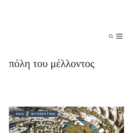
M
πόλη του μέλλοντος
ASIA
INTERESTING