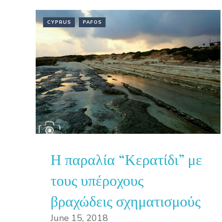
CYPRUS
PAFOS
Η παραλία “Κερατίδι” με
τους υπέροχους
βραχώδεις σχηματισμούς
June 15, 2018