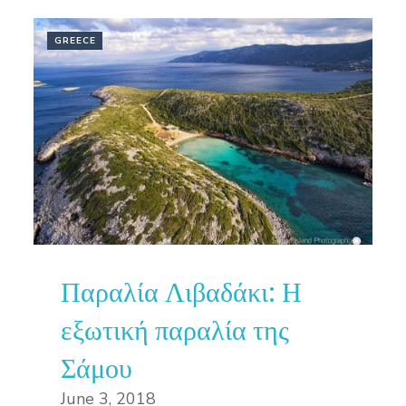
GREECE
Παραλία Λιβαδάκι: Η
εξωτική παραλία της
Σάμου
June 3, 2018