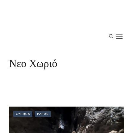
M
Νεο Χωριό
CYPRUS
PAFOS