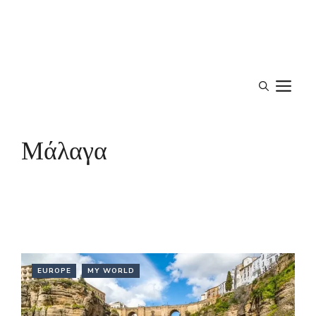
M
Μάλαγα
EUROPE
MY WORLD