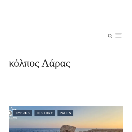
M
κόλπος Λάρας
CYPRUS
HISTORY
PAFOS