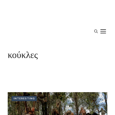
M
κούκλες
INTERESTING