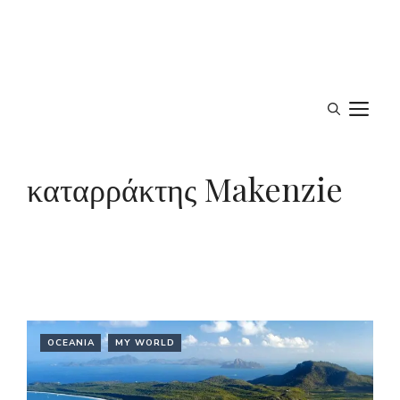
M
καταρράκτης Makenzie
OCEANIA
MY WORLD