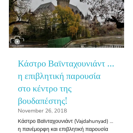
Κάστρο Βαϊνταχουνιάντ …
η επιβλητική παρουσία
στο κέντρο της
βουδαπέστης!
November 26, 2018
Κάστρο Βαϊνταχουνιάντ (Vajdahunyad) …
η πανέμορφη και επιβλητική παρουσία