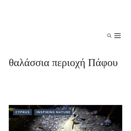
M
θαλάσσια περιοχή Πάφου
CYPRUS
INSPIRING NATURE