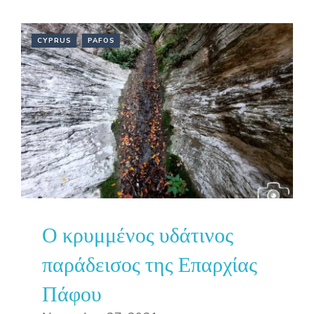
CYPRUS
PAFOS
Ο κρυμμένος υδάτινος
παράδεισος της Επαρχίας
Πάφου