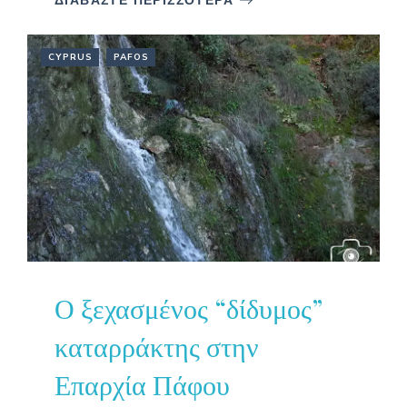
ΔΙΑΒΑΣΤΕ ΠΕΡΙΣΣΟΤΕΡΑ
CYPRUS
PAFOS
Ο ξεχασμένος “δίδυμος”
καταρράκτης στην
Επαρχία Πάφου