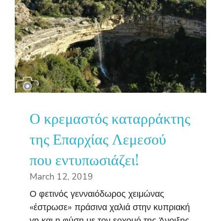
Ο κρεμαστός καταρράκτης
της Επαρχίας Λεμεσού
που εντυπωσιάζει!
March 12, 2019
Ο φετινός γενναιόδωρος χειμώνας
«έστρωσε» πράσινα χαλιά στην κυπριακή
γη και η φύση με τον ερχομό της Άνοιξης