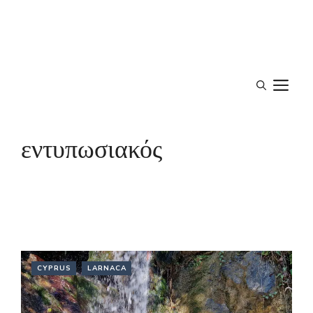
M
εντυπωσιακός
CYPRUS
LARNACA