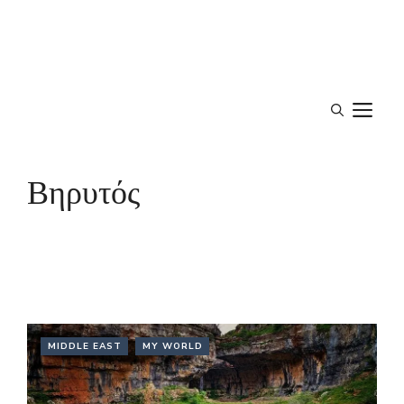
M
Βηρυτός
MIDDLE EAST
MY WORLD