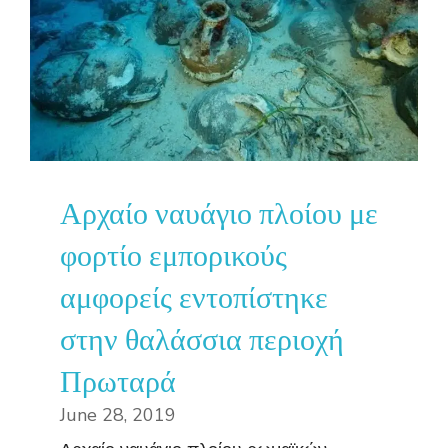
Αρχαίο ναυάγιο πλοίου με
φορτίο εμπορικούς
αμφορείς εντοπίστηκε
στην θαλάσσια περιοχή
Πρωταρά
June 28, 2019