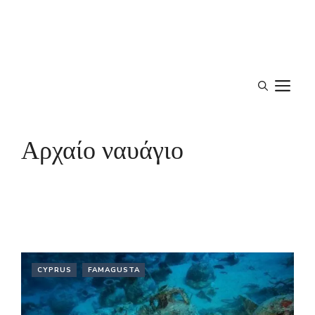
M
Αρχαίο ναυάγιο
CYPRUS
FAMAGUSTA