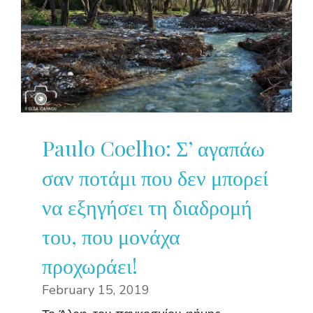
Paulo Coelho: Σ’ αγαπάω
σαν ποτάμι που δεν μπορεί
να εξηγήσει τη διαδρομή
του, που μονάχα
προχωράει!
February 15, 2019