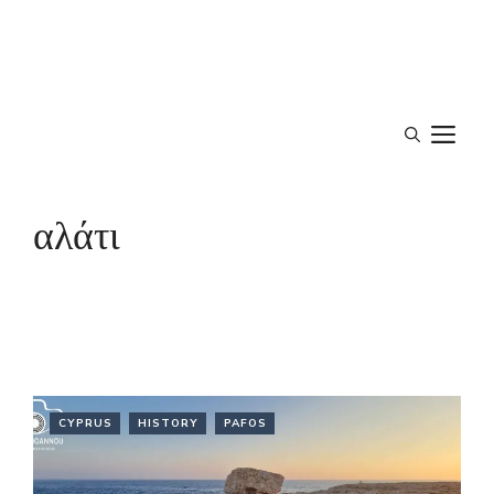
M
αλάτι
CYPRUS
HISTORY
PAFOS