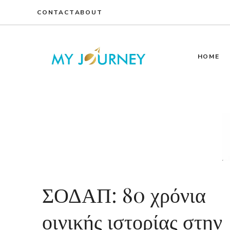
Skip
CONTACT
ABOUT
to
content
HOME
ΣΟΔΑΠ: 80 χρόνια
οινικής ιστορίας στην