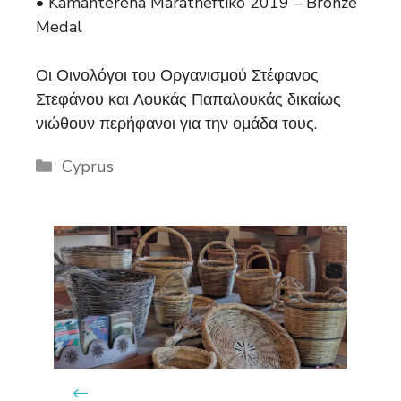
• Kamanterena Maratheftiko 2019 – Bronze
Medal
Οι Οινολόγοι του Οργανισμού Στέφανος
Στεφάνου και Λουκάς Παπαλουκάς δικαίως
νιώθουν περήφανοι για την ομάδα τους.
Categories
Cyprus