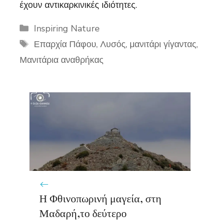
έχουν αντικαρκινικές ιδιότητες.
Categories
Inspiring Nature
Tags
Επαρχία Πάφου
,
Λυσός
,
μανιτάρι γίγαντας
,
Μανιτάρια αναθρήκας
Η Φθινοπωρινή μαγεία, στη
Μαδαρή,το δεύτερο