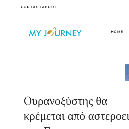
Skip
CONTACT
ABOUT
to
content
HOME
Oυρανοξύστης θα
κρέμεται από αστεροε