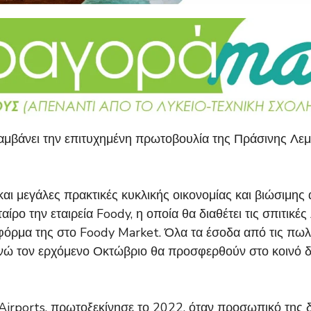
λαμβάνει την επιτυχημένη πρωτοβουλία της Πράσινης Λε
ι μεγάλες πρακτικές κυκλικής οικονομίας και βιώσιμης α
ίρο την εταιρεία Foody, η οποία θα διαθέτει τις σπιτικέ
ρμα της στο Foody Market. Όλα τα έσοδα από τις πωλή
νώ τον ερχόμενο Οκτώβριο θα προσφερθούν στο κοινό δω
irports, πρωτοξεκίνησε το 2022, όταν προσωπικό της δ