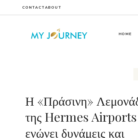
Skip
CONTACT
ABOUT
to
content
HOME
Η «Πράσινη» Λεμονά
της Hermes Airports
ενώνει δυνάμεις και