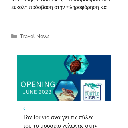
εύκολη πρόσβαση στην πληροφόρηση κ.α.
Categories
Travel News
Τον Ιούνιο ανοίγει τις πύλες
του το μουσείο χελώνας στην