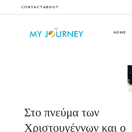
Skip
CONTACT
ABOUT
to
content
HOME
Στο πνεύμα των
Χριστουγέννων και ο