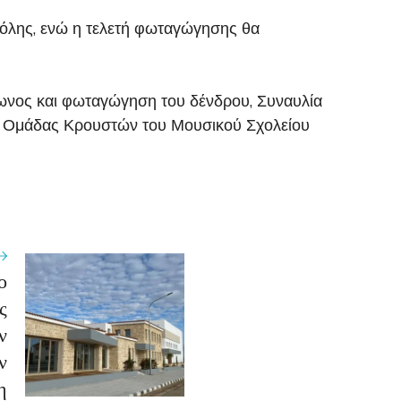
πόλης, ενώ η τελετή φωταγώγησης θα
ωνος και φωταγώγηση του δένδρου, Συναυλία
ης Ομάδας Κρουστών του Μουσικού Σχολείου
ο
ς
ν
ν
η