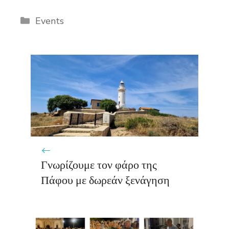
Categories
Events
Γνωρίζουμε τον φάρο της
Πάφου με δωρεάν ξενάγηση