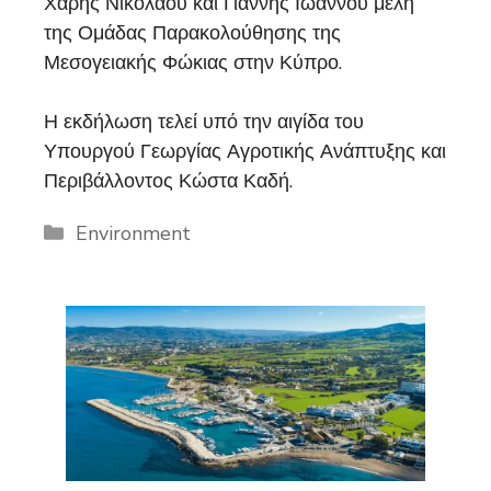
Χάρης Νικολάου και Γιάννης Ιωάννου μέλη
της Ομάδας Παρακολούθησης της
Μεσογειακής Φώκιας στην Κύπρο.
Η εκδήλωση τελεί υπό την αιγίδα του
Υπουργού Γεωργίας Αγροτικής Ανάπτυξης και
Περιβάλλοντος Κώστα Καδή.
Categories
Environment