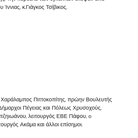
ννιας, κ.Γιάγκος Τσίβικος.
: Χαράλαμπος Πιττοκοπίτης, πρώην Βουλευτής
ήμαρχοι Πέγειας και Πόλεως Χρυσοχούς,
τζηιωάνου, λειτουργός ΕΒΕ Πάφου, o
υργός Ακάμα και άλλοι επίσημοι.