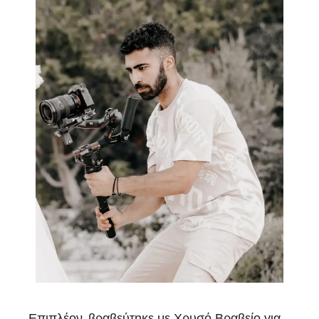
Επιπλέον, βραβεύτηκε με Χρυσό Βραβείο για